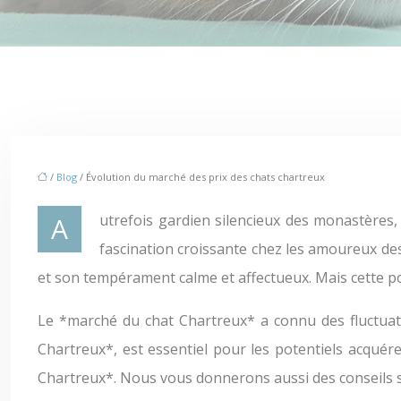
/
Blog
/ Évolution du marché des prix des chats chartreux
Autrefois gardien silencieux des monastères, le Chartreux, *race chat Chartreux*, est aujourd’hui l’une des races de chat les plus recherchées, suscitant une
fascination croissante chez les amoureux des
et son tempérament calme et affectueux. Mais cette p
Le *marché du chat Chartreux* a connu des fluctuatio
Chartreux*, est essentiel pour les potentiels acquére
Chartreux*. Nous vous donnerons aussi des conseils s