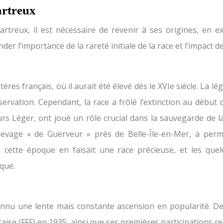
artreux
hartreux, il est nécessaire de revenir à ses origines, en 
 l’importance de la rareté initiale de la race et l’impact de
res français, où il aurait été élevé dès le XVIe siècle. La 
ervation. Cependant, la race a frôlé l’extinction au débu
rs Léger, ont joué un rôle crucial dans la sauvegarde de la
evage « de Guerveur » près de Belle-Île-en-Mer, a permis 
 cette époque en faisait une race précieuse, et les que
que.
nnu une lente mais constante ascension en popularité. De
çaise (FFF) en 1935, ainsi que ses premières participations 