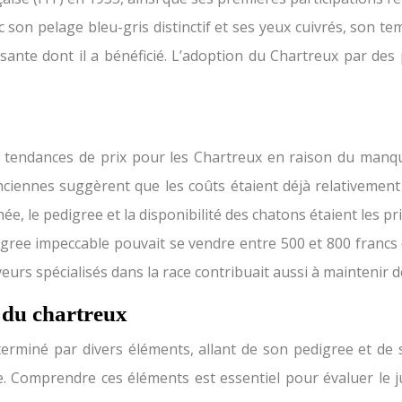
 son pelage bleu-gris distinctif et ses yeux cuivrés, son te
sante dont il a bénéficié. L’adoption du Chartreux par des
ères tendances de prix pour les Chartreux en raison du manq
ciennes suggèrent que les coûts étaient déjà relativement
née, le pedigree et la disponibilité des chatons étaient les pr
igree impeccable pouvait se vendre entre 500 et 800 francs
veurs spécialisés dans la race contribuait aussi à maintenir d
s du chartreux
rminé par divers éléments, allant de son pedigree et de s
. Comprendre ces éléments est essentiel pour évaluer le jus