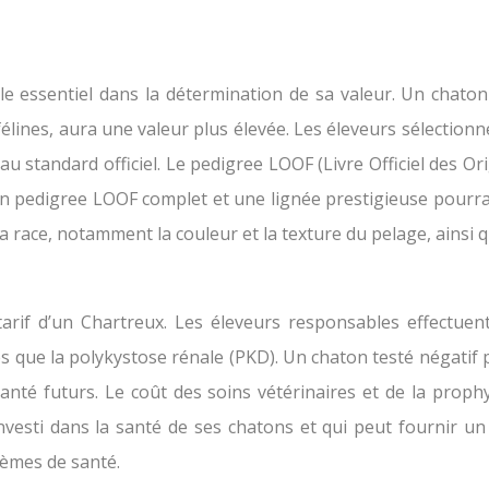
le essentiel dans la détermination de sa valeur. Un chaton 
félines, aura une valeur plus élevée. Les éleveurs sélectio
 au standard officiel. Le pedigree LOOF (Livre Officiel des Or
un pedigree LOOF complet et une lignée prestigieuse pourr
 race, notamment la couleur et la texture du pelage, ainsi q
tarif d’un Chartreux. Les éleveurs responsables effectuen
es que la polykystose rénale (PKD). Un chaton testé négatif 
nté futurs. Le coût des soins vétérinaires et de la prophy
investi dans la santé de ses chatons et qui peut fournir un 
lèmes de santé.