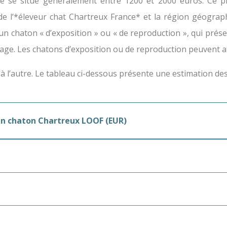
e se situe généralement entre 1200 et 2000 euros. Ce pr
de l’*éleveur chat Chartreux France* et la région géograph
’un chaton « d’exposition » ou « de reproduction », qui prés
levage. Les chatons d’exposition ou de reproduction peuvent a
à l’autre. Le tableau ci-dessous présente une estimation de
un chaton Chartreux LOOF (EUR)