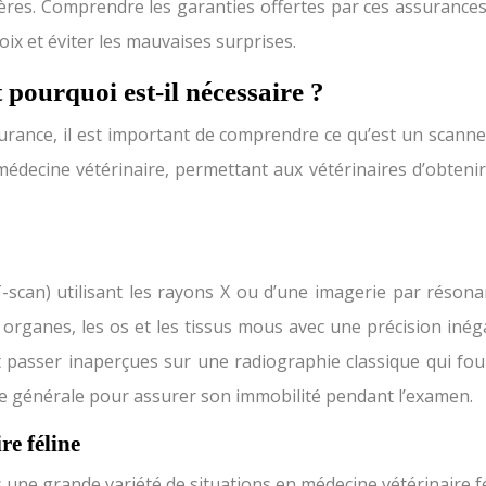
cières. Comprendre les garanties offertes par ces assuran
ix et éviter les mauvaises surprises.
 pourquoi est-il nécessaire ?
urance, il est important de comprendre ce qu’est un scanner 
édecine vétérinaire, permettant aux vétérinaires d’obtenir 
-scan) utilisant les rayons X ou d’une imagerie par réson
organes, les os et les tissus mous avec une précision inéga
 passer inaperçues sur une radiographie classique qui fou
e générale pour assurer son immobilité pendant l’examen.
re féline
une grande variété de situations en médecine vétérinaire féli