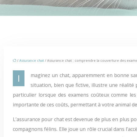
/
Assurance chat
/ Assurance chat : comprendre la couverture des exam
Imaginez un chat, apparemment en bonne santé, qui, suite à une perte d’appétit soudaine, a vu sa vie sauvée grâce à un scanner révélant une tumeur. Cette
situation, bien que fictive, illustre une réal
particulier lorsque des examens coûteux comme les
importante de ces coûts, permettant à votre animal de 
L’assurance pour chat est devenue de plus en plus pop
compagnons félins. Elle joue un rôle crucial dans l’ac