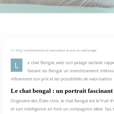
/
Blog
/ Investissement et valorisation du prix du chat bengal
Le chat Bengal, avec son pelage tacheté rappelant celui d’un léopard, fascine les amoureux des félins. Sa popularité croissante a entraîné une hausse des prix,
faisant du Bengal un investissement intéress
influencent son prix et les possibilités de valorisation.
Le chat bengal : un portrait fascinant
Originaire des États-Unis, le chat Bengal est le fruit
et son intelligence en font un compagnon idéal. Ses 