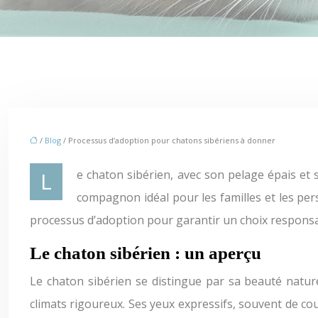
/
Blog
/ Processus d’adoption pour chatons sibériens à donner
Le chaton sibérien, avec son pelage épais et son regard perçant, est une race de chat fascinante et très recherchée. Son caractère doux et sociable en fait un
compagnon idéal pour les familles et les per
processus d’adoption pour garantir un choix respons
Le chaton sibérien : un aperçu
Le chaton sibérien se distingue par sa beauté nature
climats rigoureux. Ses yeux expressifs, souvent de c