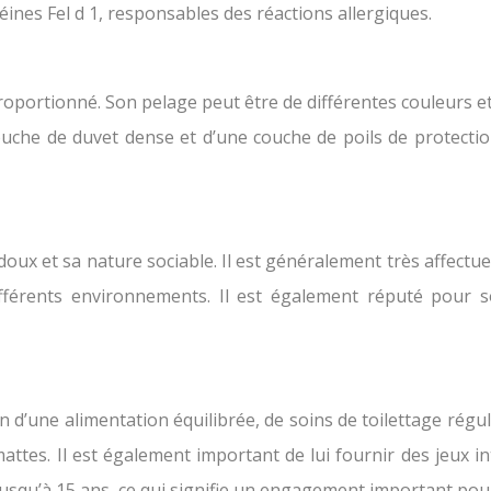
éines Fel d 1, responsables des réactions allergiques.
portionné. Son pelage peut être de différentes couleurs et 
couche de duvet dense et d’une couche de poils de protecti
x et sa nature sociable. Il est généralement très affectueu
fférents environnements. Il est également réputé pour so
 d’une alimentation équilibrée, de soins de toilettage régul
tes. Il est également important de lui fournir des jeux int
jusqu’à 15 ans, ce qui signifie un engagement important pou