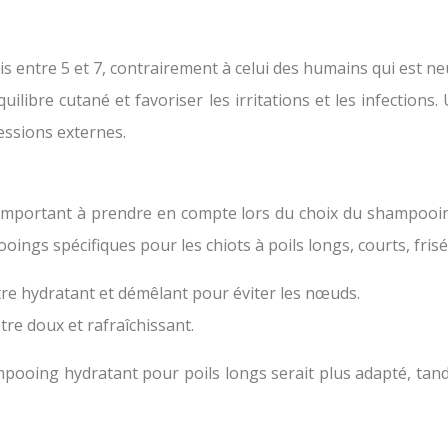
is entre 5 et 7, contrairement à celui des humains qui est n
quilibre cutané et favoriser les irritations et les infectio
essions externes.
important à prendre en compte lors du choix du shampooing
oings spécifiques pour les chiots à poils longs, courts, frisés
re hydratant et démêlant pour éviter les nœuds.
re doux et rafraîchissant.
pooing hydratant pour poils longs serait plus adapté, tand